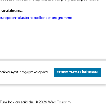
aşabilirsiniz.
european-cluster-excellence-programme
nakkaleyatirim@gmka.gov.tr
YATIRIM YAPMAK İSTİYORUM
Tüm hakları saklıdır. © 2026
Web Tasarım