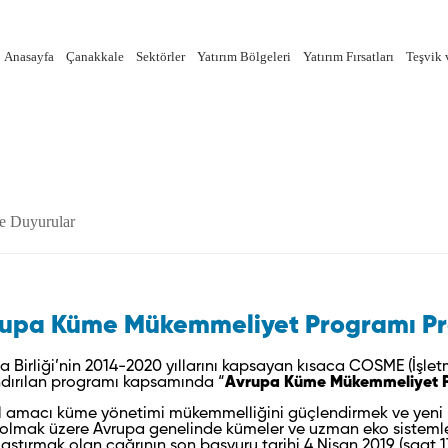
Anasayfa
Çanakkale
Sektörler
Yatırım Bölgeleri
Yatırım Fırsatları
Teşvik 
e Duyurular
upa Küme Mükemmeliyet Programı Proje
a Birliği’nin 2014-2020 yıllarını kapsayan kısaca COSME (İşletm
dırılan programı kapsamında “
Avrupa Küme Mükemmeliyet 
 amacı küme yönetimi mükemmelliğini güçlendirmek ve yeni b
 olmak üzere Avrupa genelinde kümeler ve uzman eko sistemler a
laştırmak olan çağrının son başvuru tarihi 4 Nisan 2019 (saat