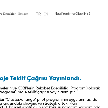
ve Destekler
İletişim
TR
EN
 Teklif Çağrısı Yayınlandı.
elerin ve KOBİ’lerin Rekabet Edebilirliği Programı) olarak
Programı
” proje teklif çağrısı yayınlanmıştır.
ir “ClusterXchange” pilot programının uygulanması da
rasındaki alışveriş ve stratejik ortaklıkları
 17:00, Brüksel saati) olup söz konusu program kapsamında