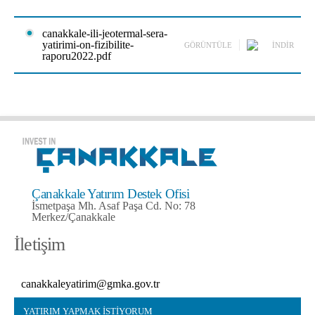
canakkale-ili-jeotermal-sera-
yatirimi-on-fizibilite-
GÖRÜNTÜLE
İNDİR
raporu2022.pdf
Çanakkale Yatırım Destek Ofisi
İsmetpaşa Mh. Asaf Paşa Cd. No: 78
Merkez/Çanakkale
İletişim
canakkaleyatirim@gmka.gov.tr
YATIRIM YAPMAK İSTİYORUM