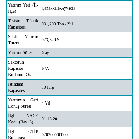
Yatırım Yeri (İl-
Çanakkale-Ayvacık
İlçe)
Tesisin Teknik
931,200 Ton / Yıl
Kapasitesi
Sabit Yatırım
973,529 $
Tutarı
Yatırım Süresi
6 ay
Sektörün
Kapasite
N/A
Kullanım Oranı
İstihdam
13 Kişi
Kapasitesi
Yatırımın Geri
4 Yıl
Dönüş Süresi
İlgili NACE
01.13.20
Kodu (Rev. 3)
İlgili GTİP
070200000000
Numarası