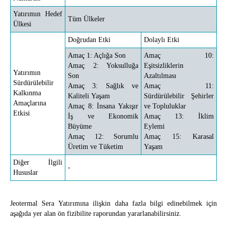
Yatırımın Hedef
Tüm Ülkeler
Ülkesi
Doğrudan Etki
Dolaylı Etki
Amaç 1: Açlığa Son
Amaç 10:
Amaç 2: Yoksulluğa
Eşitsizliklerin
Yatırımın
Son
Azaltılması
Sürdürülebilir
Amaç 3: Sağlık ve
Amaç 11:
Kalkınma
Kaliteli Yaşam
Sürdürülebilir Şehirler
Amaçlarına
Amaç 8: İnsana Yakışır
ve Topluluklar
Etkisi
İş ve Ekonomik
Amaç 13: İklim
Büyüme
Eylemi
Amaç 12: Sorumlu
Amaç 15: Karasal
Üretim ve Tüketim
Yaşam
Diğer İlgili
-
Hususlar
Jeotermal Sera Yatırımına ilişkin daha fazla bilgi edinebilmek için
aşağıda yer alan ön fizibilite raporundan yararlanabilirsiniz.