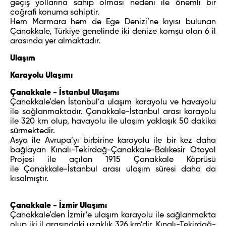
geçiş yollarına sahip olması nedeni ile önemli bir
coğrafi konuma sahiptir.
Hem Marmara hem de Ege Denizi’ne kıyısı bulunan
Çanakkale, Türkiye genelinde iki denize komşu olan 6 il
arasında yer almaktadır.
Ulaşım
Karayolu Ulaşımı
Çanakkale - İstanbul Ulaşımı
Çanakkale’den İstanbul’a ulaşım karayolu ve havayolu
ile sağlanmaktadır. Çanakkale-İstanbul arası karayolu
ile 320 km olup, havayolu ile ulaşım yaklaşık 50 dakika
sürmektedir.
Asya ile Avrupa’yı birbirine karayolu ile bir kez daha
bağlayan Kınalı-Tekirdağ-Çanakkale-Balıkesir Otoyol
Projesi ile açılan 1915 Çanakkale Köprüsü
ile Çanakkale-İstanbul arası ulaşım süresi daha da
kısalmıştır.
Çanakkale - İzmir Ulaşımı
Çanakkale’den İzmir’e ulaşım karayolu ile sağlanmakta
olup iki il arasındaki uzaklık 326 km’dir. Kınalı-Tekirdağ-