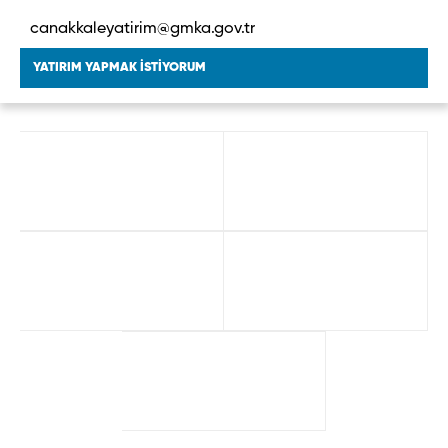
canakkaleyatirim@gmka.gov.tr
YATIRIM YAPMAK İSTİYORUM