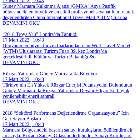
17 Mart 2022 | 10:43
Güney Marmara Kalkınma Ajansı (GMKA) Asya-Pasifik
bölgesindeki en büyük ve en etkili profesyonel seyahat fuarı olarak
değerlendirilen China International Travel Mart (CITM) fuarına
DEVAMINI OKU
“2018 Troya Yılı” Londra’da Tanıtıldı
17 Mart 2022 | 10:43
Dünyanın en büyük turizm fuarlarından olan Worl Travel Market
(WTM) Uluslararası Turizm Fuarı 39. kez Londra’da
gerçekleştirildi. Kültür ve Turizm Bakanlığı &o
DEVAMINI OKU
Rüzgar Yatırımları Güney Marmara’da Büyüyor
17 Mart 2022 | 10:43
Türkiye’nin En Yüksek Rüzgar Enerjisi Potansiyelini Bulunduran
Güney Marmara’da Rüzgar Yatırımları Devam Ediyor En büyük
yenilenebilir enerji santrall
DEVAMINI OKU
2018 “Sektörel Performans Değerlendirme Organizasyonu” İçin
Geri Sayım Başladı
17 Mart 2022 | 10:43
Marmara Bölgesindeki başarılı sanayi kuruluşlarını ödüllendirmek
amacıyla, Kocaeli Sanayi Odası önderliğinde "Sanayi Kuruluşları