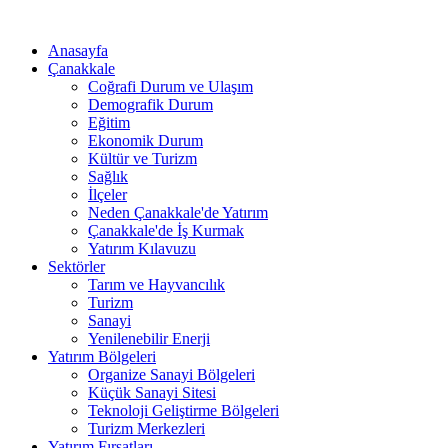
Anasayfa
Çanakkale
Coğrafi Durum ve Ulaşım
Demografik Durum
Eğitim
Ekonomik Durum
Kültür ve Turizm
Sağlık
İlçeler
Neden Çanakkale'de Yatırım
Çanakkale'de İş Kurmak
Yatırım Kılavuzu
Sektörler
Tarım ve Hayvancılık
Turizm
Sanayi
Yenilenebilir Enerji
Yatırım Bölgeleri
Organize Sanayi Bölgeleri
Küçük Sanayi Sitesi
Teknoloji Geliştirme Bölgeleri
Turizm Merkezleri
Yatırım Fırsatları