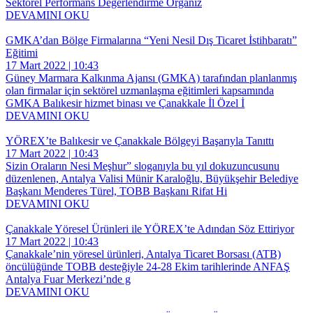
Sektörel Performans Değerlendirme Organiz
DEVAMINI OKU
GMKA’dan Bölge Firmalarına “Yeni Nesil Dış Ticaret İstihbaratı”
Eğitimi
17 Mart 2022 | 10:43
Güney Marmara Kalkınma Ajansı (GMKA) tarafından planlanmış
olan firmalar için sektörel uzmanlaşma eğitimleri kapsamında
GMKA Balıkesir hizmet binası ve Çanakkale İl Özel İ
DEVAMINI OKU
YÖREX’te Balıkesir ve Çanakkale Bölgeyi Başarıyla Tanıttı
17 Mart 2022 | 10:43
Sizin Oraların Nesi Meşhur” sloganıyla bu yıl dokuzuncusunu
düzenlenen, Antalya Valisi Münir Karaloğlu, Büyükşehir Belediye
Başkanı Menderes Türel, TOBB Başkanı Rifat Hi
DEVAMINI OKU
Çanakkale Yöresel Ürünleri ile YÖREX’te Adından Söz Ettiriyor
17 Mart 2022 | 10:43
Çanakkale’nin yöresel ürünleri, Antalya Ticaret Borsası (ATB)
öncülüğünde TOBB desteğiyle 24-28 Ekim tarihlerinde ANFAŞ
Antalya Fuar Merkezi’nde g
DEVAMINI OKU