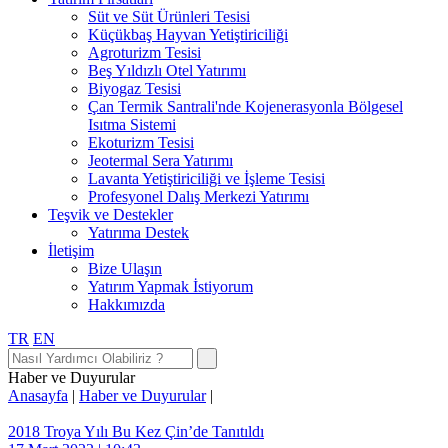
Süt ve Süt Ürünleri Tesisi
Küçükbaş Hayvan Yetiştiriciliği
Agroturizm Tesisi
Beş Yıldızlı Otel Yatırımı
Biyogaz Tesisi
Çan Termik Santrali'nde Kojenerasyonla Bölgesel
Isıtma Sistemi
Ekoturizm Tesisi
Jeotermal Sera Yatırımı
Lavanta Yetiştiriciliği ve İşleme Tesisi
Profesyonel Dalış Merkezi Yatırımı
Teşvik ve Destekler
Yatırıma Destek
İletişim
Bize Ulaşın
Yatırım Yapmak İstiyorum
Hakkımızda
TR
EN
Haber ve Duyurular
Anasayfa
|
Haber ve Duyurular
|
2018 Troya Yılı Bu Kez Çin’de Tanıtıldı