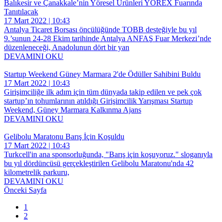
Balıkesir ve Çanakkale’nin Yöresel Ürünleri YÖREX Fuarında
Tanıtılacak
17 Mart 2022 | 10:43
Antalya Ticaret Borsası öncülüğünde TOBB desteğiyle bu yıl
9.’sunun 24-28 Ekim tarihinde Antalya ANFAŞ Fuar Merkezi’nde
düzenleneceği, Anadolunun dört bir yan
DEVAMINI OKU
Startup Weekend Güney Marmara 2'de Ödüller Sahibini Buldu
17 Mart 2022 | 10:43
Girişimciliğe ilk adım için tüm dünyada takip edilen ve pek çok
startup’ın tohumlarının atıldığı Girişimcilik Yarışması Startup
Weekend, Güney Marmara Kalkınma Ajans
DEVAMINI OKU
Gelibolu Maratonu Barış İçin Koşuldu
17 Mart 2022 | 10:43
Turkcell'in ana sponsorluğunda, "Barış için koşuyoruz." sloganıyla
bu yıl dördüncüsü gerçekleştirilen Gelibolu Maratonu'nda 42
kilometrelik parkuru,
DEVAMINI OKU
Önceki Sayfa
1
2