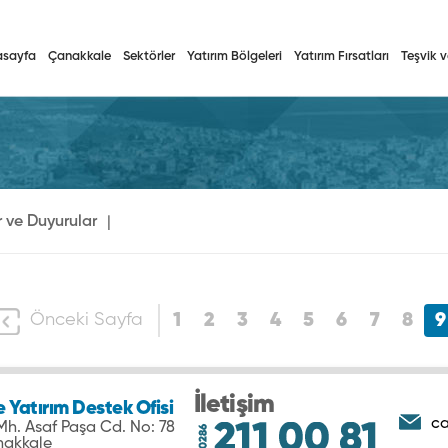
asayfa
Çanakkale
Sektörler
Yatırım Bölgeleri
Yatırım Fırsatları
Teşvik v
 ve Duyurular
|
Önceki Sayfa
1
2
3
4
5
6
7
8
9
İletişim
 Yatırım Destek Ofisi
ca
h. Asaf Paşa Cd. No: 78
nakkale