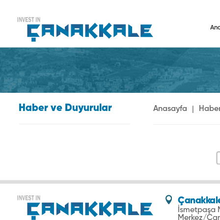
An
Haber ve Duyurular
Anasayfa
|
Haber
Çanakkale
İsmetpaşa M
Merkez/Ça