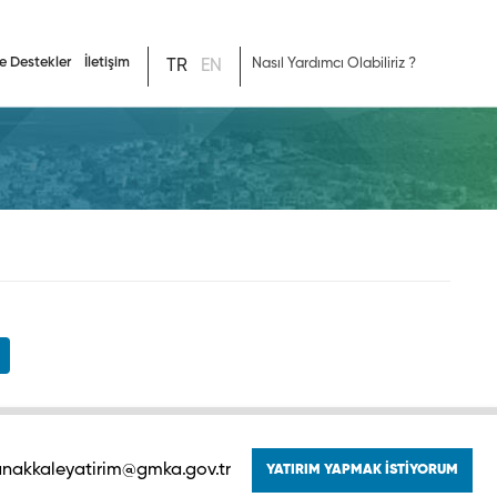
e Destekler
İletişim
TR
EN
nakkaleyatirim@gmka.gov.tr
YATIRIM YAPMAK İSTİYORUM